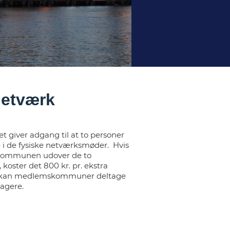
netværk
 giver adgang til at to personer
i de fysiske netværksmøder. Hvis
a kommunen udover de to
 koster det 800 kr. pr. ekstra
r kan medlemskommuner deltage
agere.