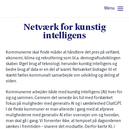
Menu
Netværk for kunstig
intelligens
Kommunerne skal finde måder at håndtere det pres på velfærd,
økonomi, klima og rekruttering som bl.a. demografiudviklingen
skaber. Øget brug af teknologi, herunder kunstig intelligens og
bedre brug af data er en del af svaret. Netværket bidrager til et
stærkt fælles kommunalt samarbejde om udvikling og deling af
viden.
Kommunerne arbejder både med kunstig intelligens (AI) hver for
sig og sammen. Gennem det seneste års tid med forstærket
fokus på muligheder med generativ AI og i særdeleshed ChatGPT.
I de fleste kommuner er man allerede i gang med at afprøve
mulighederne med generativ AI eller overvejer om og hvordan,
man skal gå i gang. Vi forventer ikke, at tempoet på dagsordenen
sænkes i fremtiden – snarere det modsatte. Derfor kørte KL i