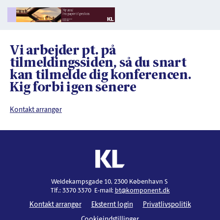
Vi arbejder pt. på
tilmeldingssiden, så du snart
kan tilmelde dig konferencen.
Kig forbi igen senere
Kontakt arrangør
Weidekampsgade 10, 2300 København S
Tlf.: 3370 3370 E-mail:
bt@komponent.dk
Kontakt arrangør
Eksternt login
Privatlivspolitik
Cookieindstillinger